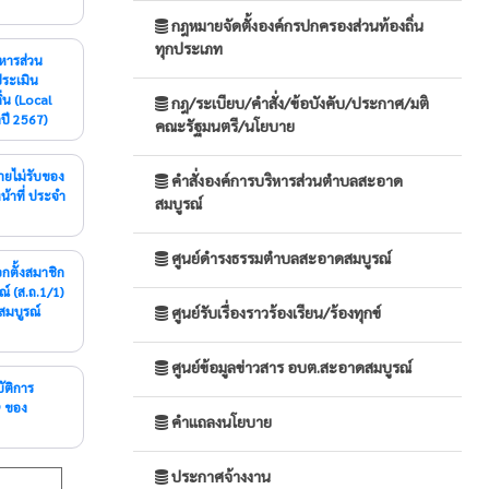
กฎหมายจัดตั้งองค์กรปกครองส่วนท้องถิ่น
ทุกประเภท
ระเมิน
่น (Local
กฎ/ระเบียบ/คำสั่ง/ข้อบังคับ/ประกาศ/มติ
ปี 2567)
คณะรัฐมนตรี/นโยบาย
คำสั่งองค์การบริหารส่วนตำบลสะอาด
้าที่ ประจำ
สมบูรณ์
ศูนย์ดำรงธรรมตำบลสะอาดสมบูรณ์
์ (ส.ถ.1/1)
สมบูรณ์
ศูนย์รับเรื่องราวร้องเรียน/ร้องทุกข์
ศูนย์ข้อมูลข่าวสาร อบต.สะอาดสมบูรณ์
9 ของ
คำแถลงนโยบาย
ประกาศจ้างงาน