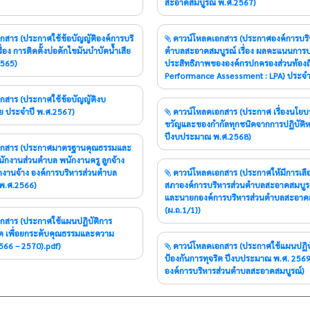
สะอาดสมบูรณ์ พ.ศ.2567)
ดาวน์โหลดเอกสาร (ประกาศองค์การบริหารส่วน
่อง การติดตั้งบ่อดักไขมันบำบัดน้ำเสีย
ตำบลสะอาดสมบูรณ์ เรื่อง ผลคะแนนการป
2565)
ประสิทธิภาพขององค์กรปกครองส่วนท้องถิ
Performance Assessment : LPA) ประจำ
 ประจำปี พ.ศ.2567)
ดาวน์โหลดเอกสาร (ประกาศ เรื่องนโยบายไม่รับของ
ขวัญและของกำกัลทุกชนิดจากการปฏิบัติหน
ปีงบประมาณ พ.ศ.2568)
ักงานส่วนตำบล พนักงานครู ลูกจ้าง
งานจ้าง องค์การบริหารส่วนตำบล
ดาวน์โหลดเอกสาร (ประกาศให้มีการเลือกตั้งสมาชิก
พ.ศ.2566)
สภาองค์การบริหารส่วนตำบลสะอาดสมบูรณ
และนายกองค์การบริหารส่วนตำบลสะอาด
(ผ.ถ.1/1))
ริต เพื่อยกระดับคุณธรรมและความ
.ศ. (2566 – 2570).pdf)
ดาวน์โหลดเอกสาร (ประกาศใช้แผนปฏิบัติการ
ป้องกันการทุจริต ปีงบประมาณ พ.ศ. 256
องค์การบริหารส่วนตำบลสะอาดสมบูรณ์)