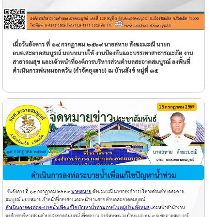
เมื่อวันอังคาร ที่ ๑๔ กรกฎาคม ๒๕๖๙ นายสหาย สังฆะมะณี นายก
อบต.สะอาดสมบูรณ์ มอบหมายให้ งานป้องกันและบรรเทาสาธารณะภัย งาน
สาธารณสุข และเจ้าหน้าที่องค์การบริหารส่วนตำบลสะอาดสมบูรณ์ ลงพื้นที่
ดำเนินการพ่นหมอกควัน (กำจัดยุงลาย) ณ บ้านสังข์ หมู่ที่ ๑๕
15 กรกฎาคม 2569