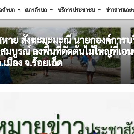
ูลตำบล
สภาตำบล
บริการประชาชน
ข่าวสารแล
ายสหาย สังฆะมะมะณี นายกองค์การ
มบูรณ์ ลงพื้นที่ตัดต้นไม้ใหญ่ที
.เมือง จ.ร้อยเอ็ด