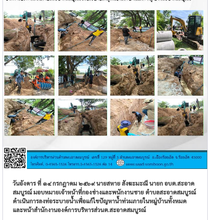
วันอังคาร ที่ ๑๔ กรกฎาคม ๒๕๖๙ นายสหาย สังฆะมะณี นายก อบต.สะอาด
สมบูรณ์ มอบหมายเจ้าหน้าที่กองช่างและพนักงานชาย ตำบลสะอาดสมบูรณ์
ดำเนินการลงท่อระบายน้ำเพื่อแก้ไขปัญหาน้ำท่วมภายในหมู่บ้านทั้งหมด
และหน้าสำนักงานองค์การบริหารส่วนต.สะอาดสมบูรณ์