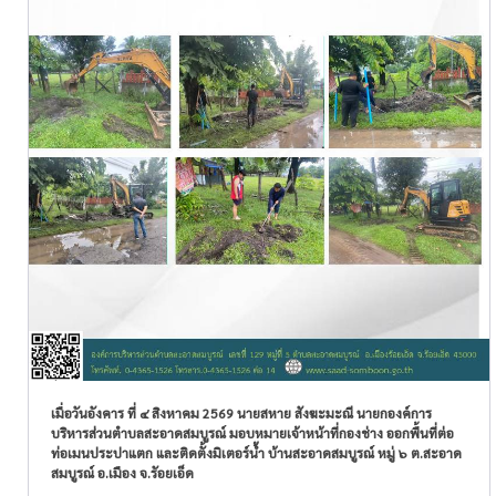
เมื่อวันอังคาร ที่ ๔ สิงหาคม 2569 นายสหาย สังฆะมะณี นายกองค์การ
บริหารส่วนตำบลสะอาดสมบูรณ์ มอบหมายเจ้าหน้าที่กองช่าง ออกพื้นที่ต่อ
ท่อเมนประปาแตก และติดตั้งมิเตอร์น้ำ บ้านสะอาดสมบูรณ์ หมู่ ๖ ต.สะอาด
สมบูรณ์ อ.เมือง จ.รัอยเอ็ด