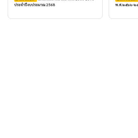
ประจำปีงบประมาณ 2568
พ.ศ.๒๕๖๖-๒