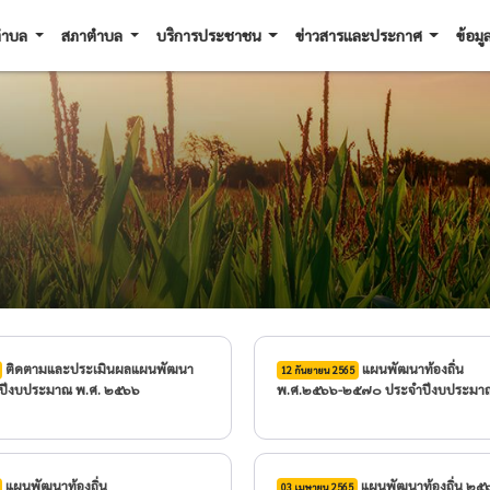
ลตำบล
สภาตำบล
บริการประชาชน
ข่าวสารและประกาศ
ข้อมู
ติดตามและประเมินผลแผนพัฒนา
แผนพัฒนาท้องถิ่น
12 กันยายน 2565
จำปีงบประมาณ พ.ศ. ๒๕๖๖
พ.ศ.๒๕๖๖-๒๕๗๐ ประจำปีงบประมา
แผนพัฒนาท้องถิ่น
แผนพัฒนาท้องถิ่น ๒๕๖๑-๒๕๖๕
03 เมษายน 2565