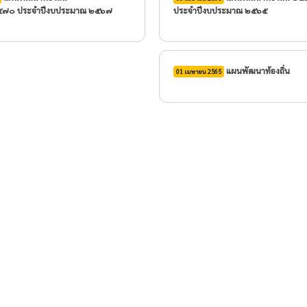
๕๗๐ ประจำปีงบประมาณ ๒๕๖๗
ประจำปีงบประมาณ ๒๕๖๕
แผนพัฒนาท้องถิ่น
01 เมษายน 2565